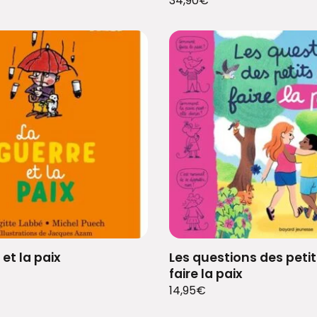
34,90
€
 et la paix
Les questions des peti
faire la paix
14,95
€