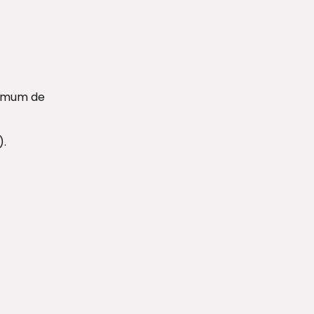
ximum de
).