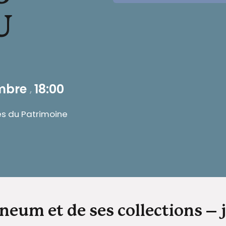
U
embre
18:00
,
es du Patrimoine
eum et de ses collections – 