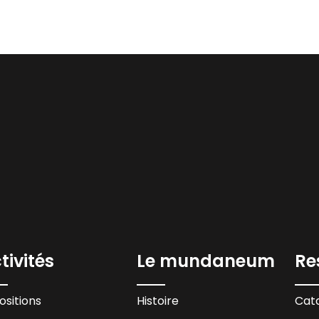
tivités
Le mundaneum
Re
ositions
Histoire
Cata