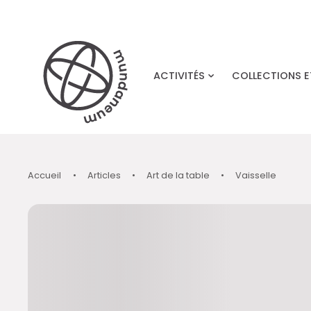
Skip to main content
ACTIVITÉS
COLLECTIONS 
Accueil
•
Articles
•
Art de la table
•
Vaisselle