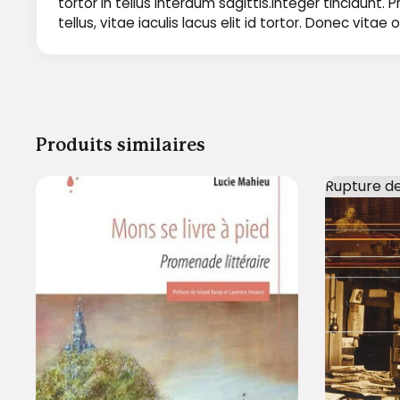
tortor in tellus interdum sagittis.Integer tincidun
tellus, vitae iaculis lacus elit id tortor. Donec vit
Produits similaires
Rupture d