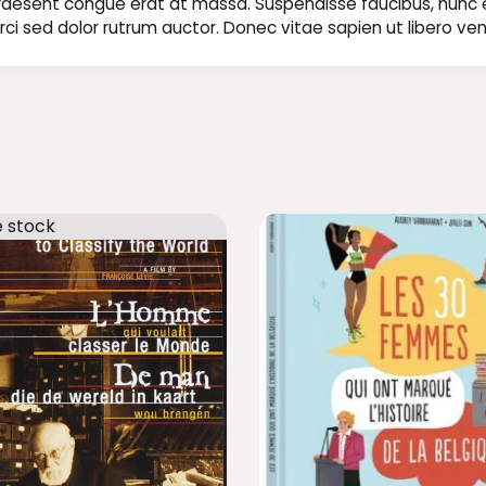
t. Praesent congue erat at massa. Suspendisse faucibus, nunc
ae orci sed dolor rutrum auctor. Donec vitae sapien ut libero ve
e stock