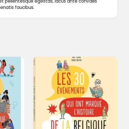
 et pellentesque egestas, lacus ante convallis
nenatis faucibus.