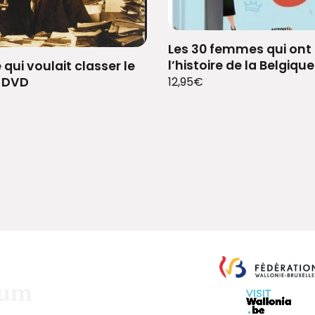
Les 30 femmes qui on
l’histoire de la Belgique
ui voulait classer le
 DVD
12,95
€
eum