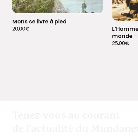
Mons se livre à pied
20,00
€
L’Homme q
monde –
25,00
€
Tenez-vous au courant
de l'actualité du Mundan