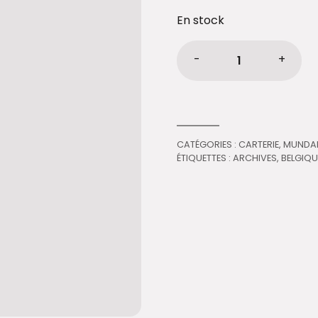
En stock
-
+
Carte
postale
-
Paul
Otlet
CATÉGORIES :
CARTERIE
,
MUNDA
quantité
ÉTIQUETTES :
ARCHIVES
,
BELGIQU