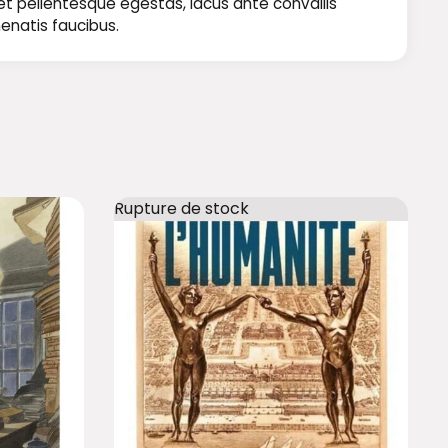
 et pellentesque egestas, lacus ante convallis
nenatis faucibus.
Rupture de stock