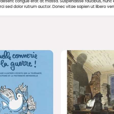
t. Praesent congue erat at massa. Suspendisse faucibus, nunc
ae orci sed dolor rutrum auctor. Donec vitae sapien ut libero ve