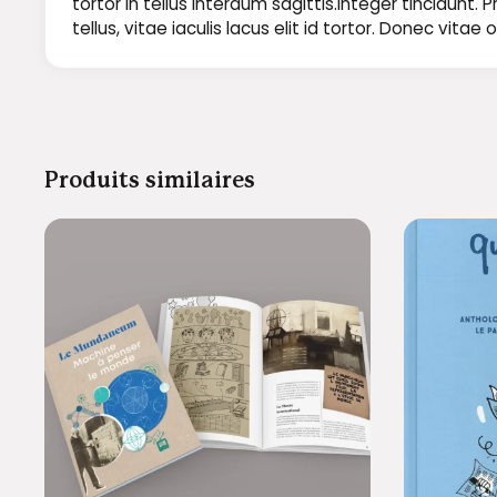
tortor in tellus interdum sagittis.Integer tincidun
tellus, vitae iaculis lacus elit id tortor. Donec vit
Produits similaires