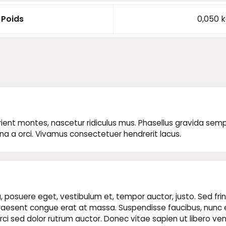
Poids
0,050 
nt montes, nascetur ridiculus mus. Phasellus gravida semper n
rna a orci. Vivamus consectetuer hendrerit lacus.
 posuere eget, vestibulum et, tempor auctor, justo. Sed fring
t. Praesent congue erat at massa. Suspendisse faucibus, nunc
ae orci sed dolor rutrum auctor. Donec vitae sapien ut libero ve