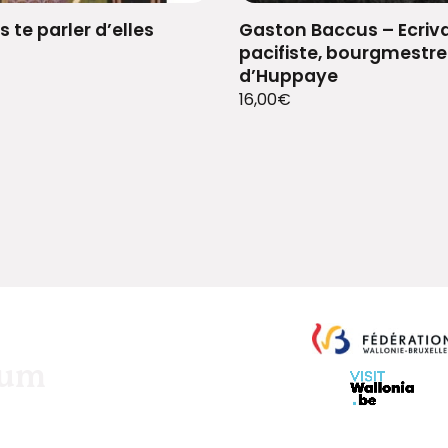
s te parler d’elles
Gaston Baccus – Ecriva
pacifiste, bourgmestre
d’Huppaye
16,00
€
eum