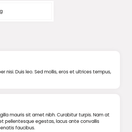
kg
isi. Duis leo. Sed mollis, eros et ultrices tempus,
illa mauris sit amet nibh. Curabitur turpis. Nam at
 et pellentesque egestas, lacus ante convallis
nenatis faucibus.