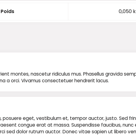
Poids
0,050 
nt montes, nascetur ridiculus mus. Phasellus gravida semper n
rna a orci. Vivamus consectetuer hendrerit lacus.
 posuere eget, vestibulum et, tempor auctor, justo. Sed fring
t. Praesent congue erat at massa. Suspendisse faucibus, nunc
ae orci sed dolor rutrum auctor. Donec vitae sapien ut libero ve