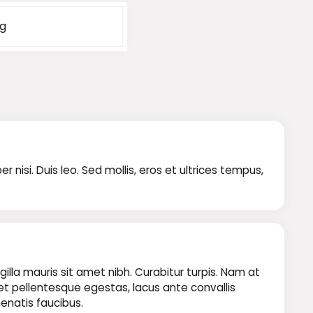
kg
isi. Duis leo. Sed mollis, eros et ultrices tempus,
illa mauris sit amet nibh. Curabitur turpis. Nam at
 et pellentesque egestas, lacus ante convallis
nenatis faucibus.