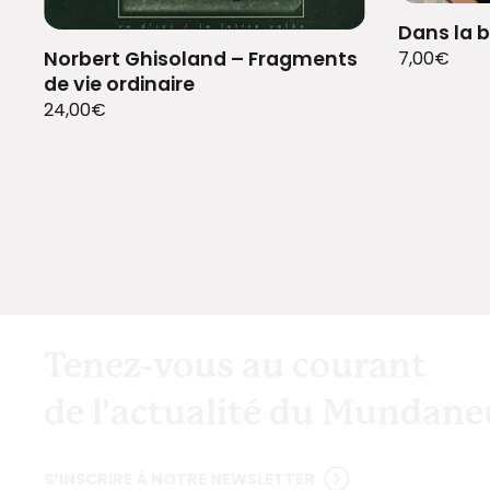
Dans la b
Norbert Ghisoland – Fragments
7,00
€
de vie ordinaire
24,00
€
Tenez-vous au courant
de l'actualité du Mundan
S’INSCRIRE À NOTRE NEWSLETTER