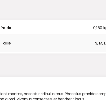
Poids
0,150 k
Taille
S, M, L
nt montes, nascetur ridiculus mus. Phasellus gravida semper n
rna a orci. Vivamus consectetuer hendrerit lacus.