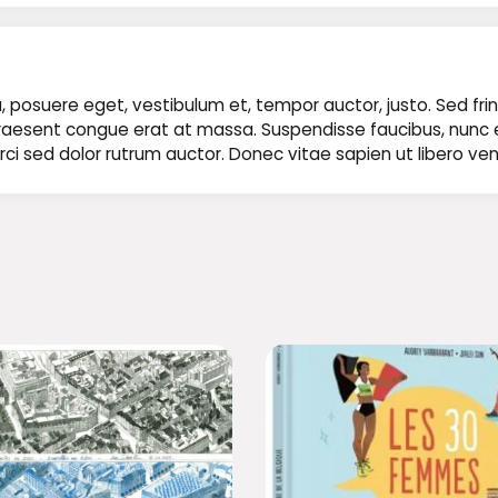
 posuere eget, vestibulum et, tempor auctor, justo. Sed fring
t. Praesent congue erat at massa. Suspendisse faucibus, nunc
ae orci sed dolor rutrum auctor. Donec vitae sapien ut libero ve