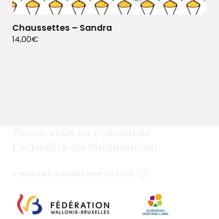
Chaussettes – Sandra
14,00
€
Tenez-vous au courant
de
l'actualité du Mundaneum
S’INSCRIRE À NOTRE NEWSLETTER