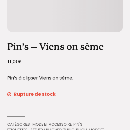
Pin’s – Viens on sème
11,00
€
Pin’s à clipser Viens on sème.
Rupture de stock
CATÉGORIES :
MODE ET ACCESSOIRE
,
PIN'S
ÉTIQUETTES :
ATELIER MY LOVELY THING
,
BIJOU
,
MODE ET