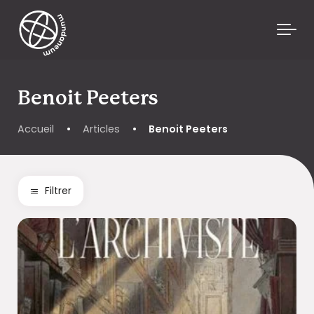
Skip to main content
Benoit Peeters
Accueil
•
Articles
•
Benoit Peeters
Filtrer