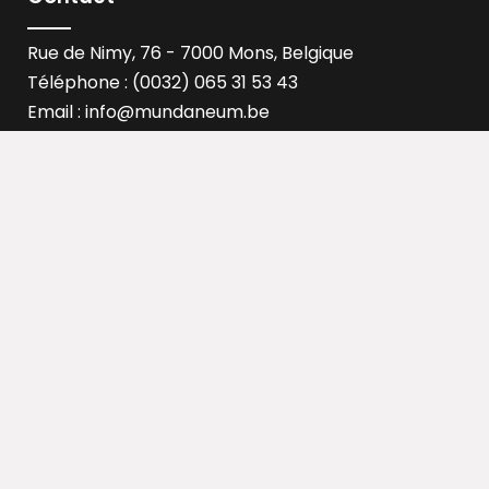
Rue de Nimy, 76 - 7000 Mons, Belgique
Téléphone : (0032) 065 31 53 43
Email :
info@mundaneum.be
B.C.E.0451.247.562
CONTACTEZ-NOUS
Activités
Le mundaneum
Expositions
Histoire
Conférences
Mission
Animations
Equipe
Visites guidées
Nos espaces
Ressources
Infos pratiques