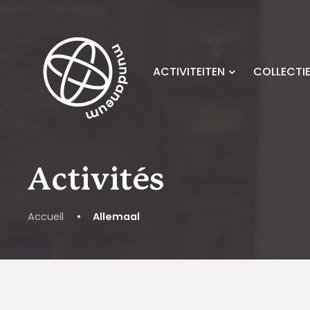
Skip to main content
ACTIVITEITEN
COLLECTI
Activités
Accueil
•
Allemaal