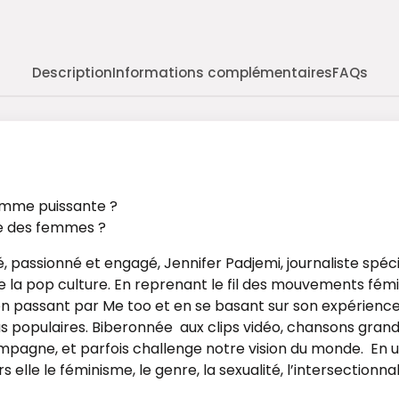
Description
Informations complémentaires
FAQs
femme puissante ?
ie des femmes ?
assionné et engagé, Jennifer Padjemi, journaliste spécial
t de la pop culture. En reprenant le fil des mouvements f
en passant par Me too et en se basant sur son expérience
us populaires. Biberonnée aux clips vidéo, chansons grand
gne, et parfois challenge notre vision du monde. En ut
elle le féminisme, le genre, la sexualité, l’intersectionnal