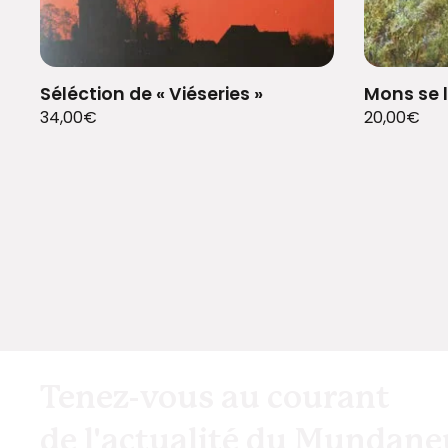
Séléction de « Viéseries »
Mons se l
34,00
€
20,00
€
Tenez-vous au courant
de l'actualité du Mundan