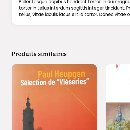
Pellentesque dapibus hendrerit tortor. In dui magna,
tortor in tellus interdum sagittis.Integer tincidun
tellus, vitae iaculis lacus elit id tortor. Donec vit
Produits similaires