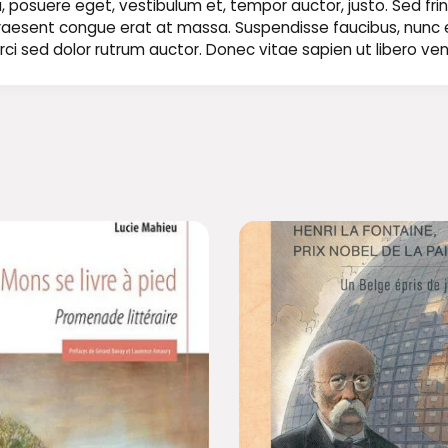
 posuere eget, vestibulum et, tempor auctor, justo. Sed fring
t. Praesent congue erat at massa. Suspendisse faucibus, nunc
ae orci sed dolor rutrum auctor. Donec vitae sapien ut libero ve