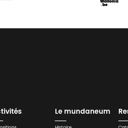
tivités
Le mundaneum
Re
ositions
Histoire
Cata