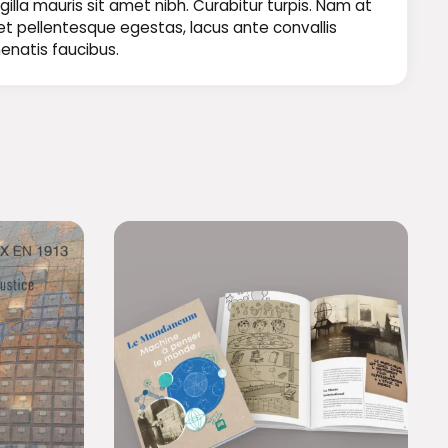
illa mauris sit amet nibh. Curabitur turpis. Nam at
 et pellentesque egestas, lacus ante convallis
nenatis faucibus.