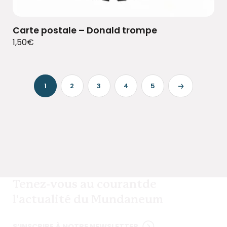
Carte postale – Donald trompe
1,50
€
1
2
3
4
5
Tenez-vous au courant
de
l'actualité du Mundaneum
S’INSCRIRE À NOTRE NEWSLETTER