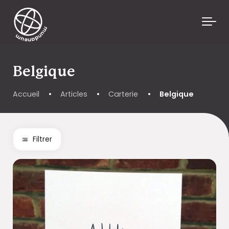
Skip to main content
Belgique
Accueil
•
Articles
•
Carterie
•
Belgique
Filtrer