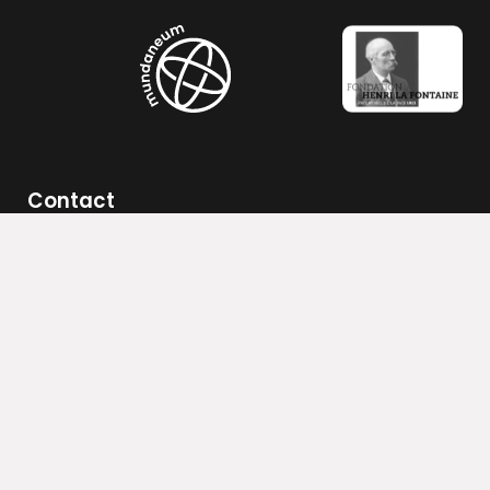
Contact
Rue de Nimy, 76 - 7000 Mons, Belgique
Téléphone : (0032) 065 31 53 43
Email :
info@mundaneum.be
B.C.E.0451.247.562
CONTACTEZ-NOUS
Activités
Le mundaneum